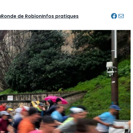
Facebo
E-mail
u
Ronde de Robion
Infos pratiques
Connexion