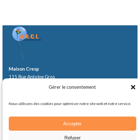
Maison Cresp
115 Rue Antoine Gros
84440 Robion
Gérer le consentement
✉
contact@robion-arcl.fr
Nous utilisons des cookies pour optimiser notre site web et notre service.
☎
06 27 54 34 85
Espace adhérent
Accepter
Refuser