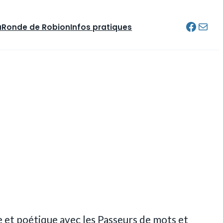
Facebo
E-mail
u
Ronde de Robion
Infos pratiques
Connexion
e et poétique avec les Passeurs de mots et