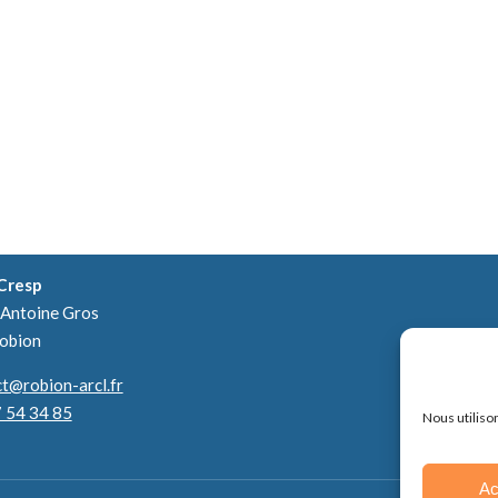
Cresp
Antoine Gros
obion
Espac
t@robion-arcl.fr
 54 34 85
Nous utiliso
Ac