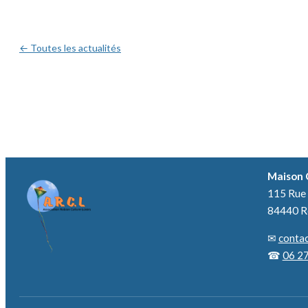
← Toutes les actualités
Maison 
115 Rue 
84440 R
✉
contac
☎
06 27