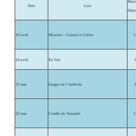
Heur
Date
Lieu
dépa
10 avril
Mouries – Caisses et Crêtes
1
24 avril
En Vau
15 mai
Gorges de l’Ardèche
22 mai
Combe de Vaumale
1