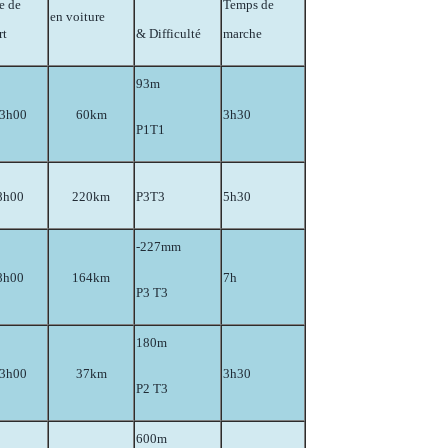
e de
Temps de
en voiture
rt
& Difficulté
marche
93m
3h00
60km
3h30
P1T1
8h00
220km
P3T3
5h30
-227mm
8h00
164km
7h
P3 T3
180m
3h00
37km
3h30
P2 T3
600m