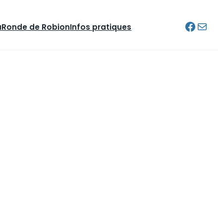
Facebo
E-mail
u
Ronde de Robion
Infos pratiques
Connexion