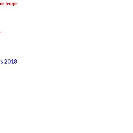
ais temps
.
rs 2018