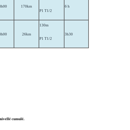
8h00
170km
6 h
P1 T1/2
130m
8h00
26km
3h30
P1 T1/2
énivellé cumulé.