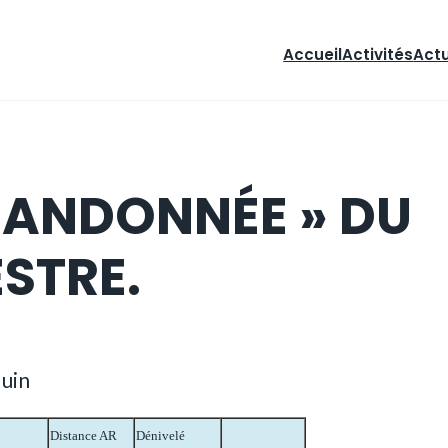
Accueil
Activités
Act
ANDONNÉE » DU
STRE.
Juin
Distance AR
Dénivelé