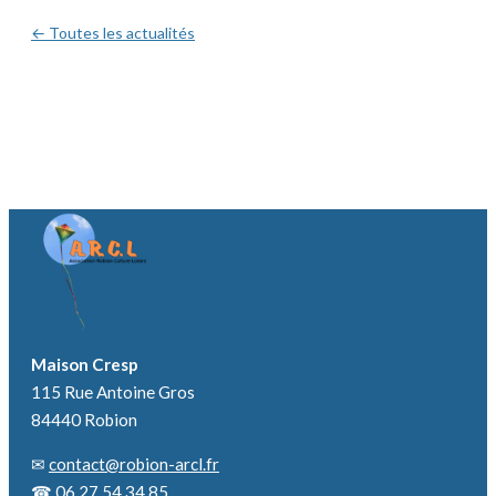
← Toutes les actualités
Maison Cresp
115 Rue Antoine Gros
84440 Robion
✉
contact@robion-arcl.fr
☎
06 27 54 34 85