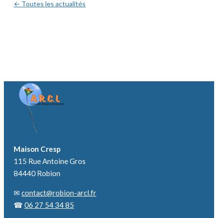
← Toutes les actualités
Maison Cresp
115 Rue Antoine Gros
84440 Robion
✉
contact@robion-arcl.fr
☎
06 27 54 34 85