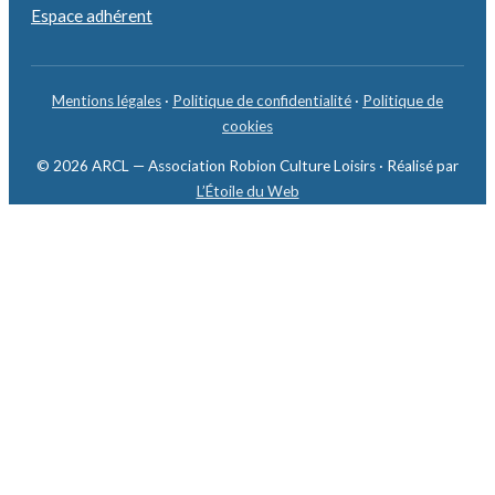
Espace adhérent
Mentions légales
·
Politique de confidentialité
·
Politique de
cookies
© 2026 ARCL — Association Robion Culture Loisirs · Réalisé par
L’Étoile du Web